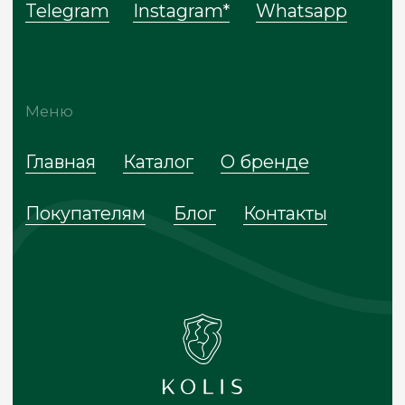
© 2024-2025 KOLIS
ИП Колисецкая Ольга Сигизмундовна
ИНН: 272010602840
ОГРН: 322272400023860
Политика обработки данных
Договор оферты
Сайт разработан
* Meta признана экстремистской
организацией, запрещена на территории
России