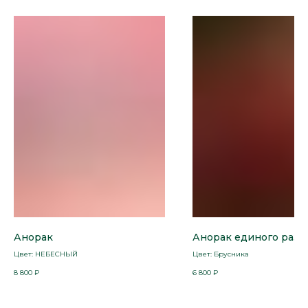
+7 965 674 40 60
kolisetskay1@gmail.com
Адрес
г. Хабаровск, ул. Юности, д. 17
Анорак
Анорак единого разм
Цвет: НЕБЕСНЫЙ
Цвет: Брусника
Подписывайтесь в соцсетях
8 800
₽
6 800
₽
Telegram
Instagram*
Whatsapp