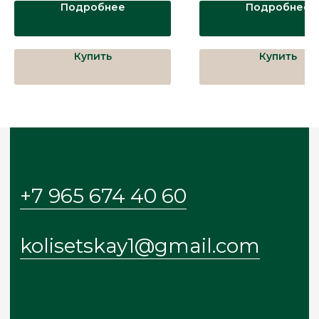
Подробнее
Подробнее
Меню
Купить
Купить
Главная
Каталог
О бренде
Покупателям
Блог
Контакты
© 2024-2025 KOLIS
ИП Колисецкая Ольга Сигизмундовна
ИНН: 272010602840
ОГРН: 322272400023860
Политика обработки данных