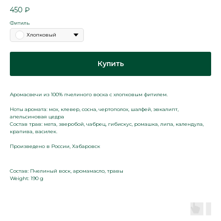
450
₽
Фитиль
Хлопковый
Купить
Аромасвечи из 100% пчелиного воска с хлопковым фитилем.
Ноты аромата: мох, клевер, сосна, чертополох, шалфей, эвкалипт,
апельсиновая цедра
Состав трав: мята, зверобой, чабрец, гибискус, ромашка, липа, календула,
крапива, василек.
Произведено в России, Хабаровск
Состав: Пчелиный воск, аромамасло, травы
Weight: 190 g