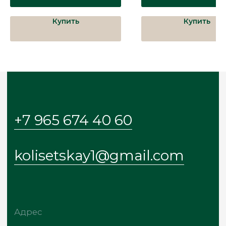
Меню
Купить
Купить
Главная
Каталог
О бренде
Покупателям
Блог
Контакты
© 2024-2025 KOLIS
ИП Колисецкая Ольга Сигизмундовна
ИНН: 272010602840
ОГРН: 322272400023860
Политика обработки данных
Договор оферты