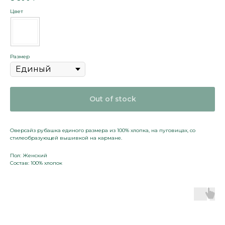
Цвет
Размер
Out of stock
Оверсайз рубашка единого размера из 100% хлопка, на пуговицах, со
стилеобразующей вышивкой на кармане.
Пол: Женский
Состав: 100% хлопок