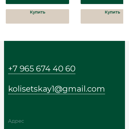
имеет какое либо отношение к
Дальнему Востоку или Хабаров
Меню
Купить
Купить
Главная
Каталог
О бренде
Покупателям
Блог
Контакты
© 2024-2025 KOLIS
ИП Колисецкая Ольга Сигизмундовна
ИНН: 272010602840
ОГРН: 322272400023860
Политика обработки данных
Договор оферты