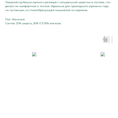
Оверсайз рубашка единого размера с натуральной шерстью в составе, что
делает ее комфортной и теплой. Идеальна для прохладного времени года,
на пуговицах, со стилеобразующей вышивкой на кармане.
Пол: Женский
Состав: 20% шерсть, 50% ПЭ 30% вискоза
+7 965 674 40 60
kolisetskay1@gmail.com
Адрес
г. Хабаровск, ул. Юности, д. 17
Подписывайтесь в соцсетях