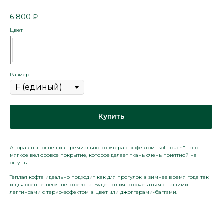
6 800
₽
Цвет
Размер
Купить
Анорак выполнен из премиального футера с эффектом "soft touch" - это
мягкое велюровое покрытие, которое делает ткань очень приятной на
ощупь.
Теплая кофта идеально подходит как для прогулок в зимнее время года так
и для осенне-весеннего сезона. Будет отлично сочетаться с нашими
леггинсами с термо-эффектом в цвет или джоггерами-баггами.