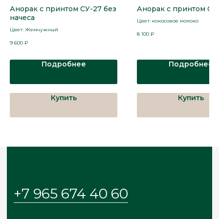
Анорак с принтом СУ-27 без
Анорак с принтом СУ
Подписывайтесь в соцсетях
начеса
Цвет: кокосовое молоко
Telegram
Instagram*
Whatsapp
Цвет: Жемчужный
8 100
₽
9 600
₽
Подробнее
Подробнее
Меню
Главная
Каталог
О бренде
Купить
Купить
Покупателям
Блог
Контакты
© 2024-2025 KOLIS
ИП Колисецкая Ольга Сигизмундовна
ИНН: 272010602840