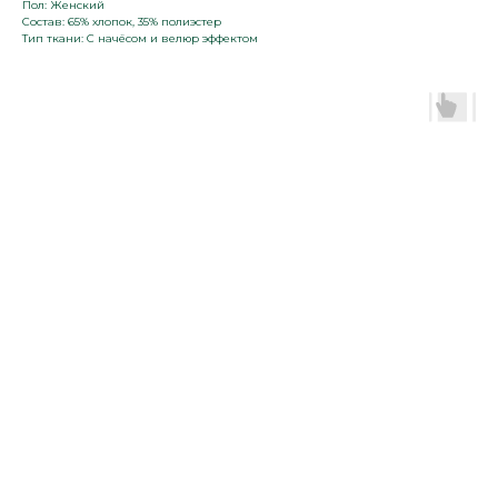
Пол: Женский
Состав: 65% хлопок, 35% полиэстер
Тип ткани: С начёсом и велюр эффектом
+7 965 674 40 60
kolisetskay1@gmail.com
Адрес
г. Хабаровск, ул. Юности, д. 17